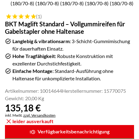
Bewertung: 5 von 5 (1 Bewertungen)
(1)
BKT Maglift Standard – Vollgummireifen für
Gabelstapler ohne Haltenase
Langlebig & vibrationsarm:
3-Schicht-Gummimischung
für dauerhaften Einsatz.
Hohe Tragfähigkeit:
Robuste Konstruktion mit
exzellenter Durchstichfestigkeit.
Einfache Montage:
Standard-Ausführung ohne
Haltenase für unkomplizierte Installation.
Artikelnummer: 10014644
Herstellernummer: 15770075
Gewicht: 20,00 Kg
135
,
18
€
Steuerhinweis:
inkl. MwSt.
zzgl. Versandkosten
leider ausverkauft
Verfügbarkeitsbenachrichtigung