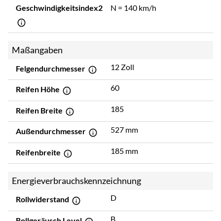
Geschwindigkeitsindex2
N = 140 km/h
Maßangaben
12 Zoll
Felgendurchmesser
60
Reifen Höhe
185
Reifen Breite
527 mm
Außendurchmesser
185 mm
Reifenbreite
Energieverbrauchskennzeichnung
D
Rollwiderstand
B
Rollgeräusch Level