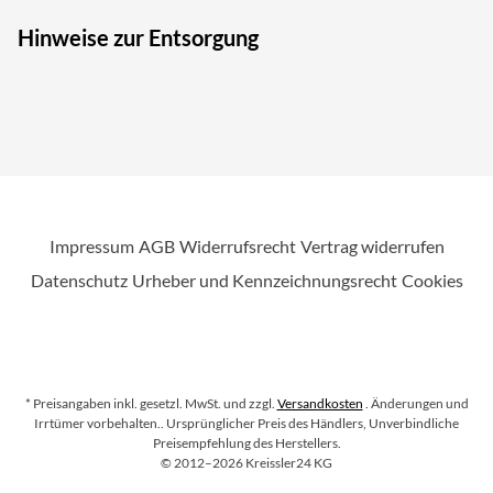
Hinweise zur Entsorgung
Impressum
AGB
Widerrufsrecht
Vertrag widerrufen
Datenschutz
Urheber und Kennzeichnungsrecht
Cookies
* Preisangaben inkl. gesetzl. MwSt. und zzgl.
Versandkosten
. Änderungen und
Irrtümer vorbehalten.
. Ursprünglicher Preis des Händlers, Unverbindliche
Preisempfehlung des Herstellers.
Copyright
©
2012–2026
Kreissler24 KG