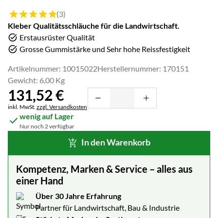
Bewertung: 5 von 5 (3 Bewertungen)
(3)
Kleber Qualitätsschläuche für die Landwirtschaft.
Erstausrüster Qualität
Grosse Gummistärke und Sehr hohe Reissfestigkeit
Artikelnummer: 10015022
Herstellernummer: 170151
Gewicht: 6,00 Kg
131
,
52
€
Steuerhinweis:
inkl. MwSt.
zzgl. Versandkosten
wenig auf Lager
Nur noch 2 verfügbar
In den Warenkorb
Kompetenz, Marken & Service – alles aus
einer Hand
Über 30 Jahre Erfahrung
Partner für Landwirtschaft, Bau & Industrie