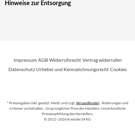
Hinweise zur Entsorgung
Impressum
AGB
Widerrufsrecht
Vertrag widerrufen
Datenschutz
Urheber und Kennzeichnungsrecht
Cookies
* Preisangaben inkl. gesetzl. MwSt. und zzgl.
Versandkosten
. Änderungen und
Irrtümer vorbehalten.
. Ursprünglicher Preis des Händlers, Unverbindliche
Preisempfehlung des Herstellers.
Copyright
©
2012–2026
Kreissler24 KG