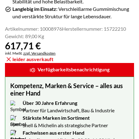
Stabilität und hohe Belastbarkeit.
Langlebig im Einsatz:
Verschleißarme Gummimischung
und verstärkte Struktur für lange Lebensdauer.
Artikelnummer: 10008976
Herstellernummer: 15722210
Gewicht: 89,00 Kg
617
,
71
€
Steuerhinweis:
inkl. MwSt.
zzgl. Versandkosten
leider ausverkauft
Verfügbarkeitsbenachrichtigung
Kompetenz, Marken & Service – alles aus
einer Hand
Über 30 Jahre Erfahrung
Partner für Landwirtschaft, Bau & Industrie
Stärkste Marken im Sortiment
Shell & Michelin als strategische Partner
Fachwissen aus erster Hand