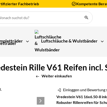
tifizierter Fachbetrieb
Kompetente Bera
mpletträder
Luftschläuche & Wulstbänder
estein Rille V61 Reifen incl.
Weiter einkaufen
Einloggen und Bewertung 
Vredestein V61 16x6.50-8 ink
Robuster Rillenreifen für S