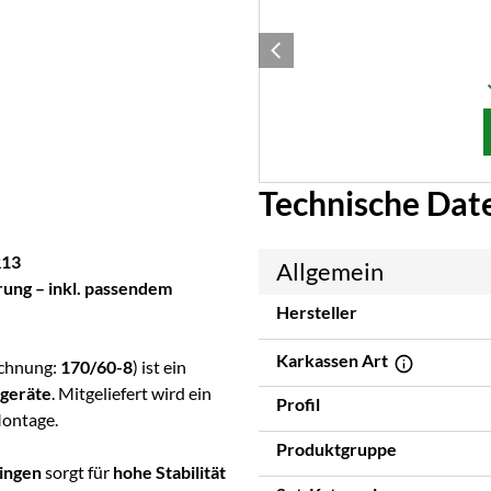
Technische Dat
R13
Allgemein
rung – inkl. passendem
Hersteller
Karkassen Art
ichnung:
170/60-8
) ist ein
geräte
. Mitgeliefert wird ein
Profil
Montage.
Produktgruppe
ingen
sorgt für
hohe Stabilität