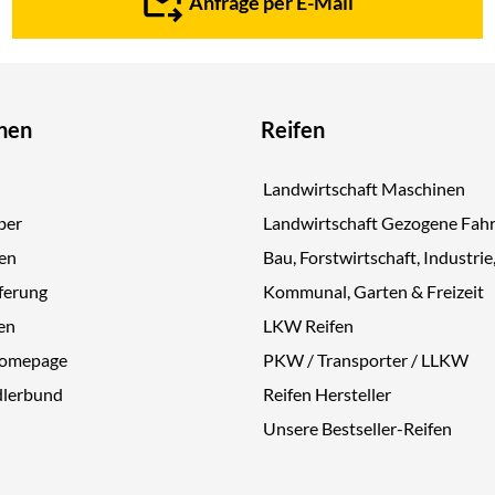
Anfrage per E-Mail
nen
Reifen
Landwirtschaft Maschinen
ber
Landwirtschaft Gezogene Fah
gen
Bau, Forstwirtschaft, Industrie
ferung
Kommunal, Garten & Freizeit
en
LKW Reifen
Homepage
PKW / Transporter / LLKW
dlerbund
Reifen Hersteller
Unsere Bestseller-Reifen