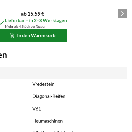
ab:
ab
15
,
59
€
Lieferbar – in 2–3 Werktagen
Mehr als 4 Stück verfügbar
In den Warenkorb
en
Vredestein
Diagonal-Reifen
V61
Heumaschinen