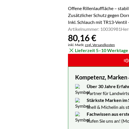
Offene Rillenlauffläche – stabi
Zusätzlicher Schutz gegen Dor
Inkl. Schlauch mit TR13-Ventil
Artikelnummer: 10030981
Her
80
,
16
€
Steuerhinweis:
inkl. MwSt.
zzgl. Versandkosten
Lieferzeit 5–10 Werktage
Kompetenz, Marken & 
Über 30 Jahre Erfah
Partner für Landwirts
Stärkste Marken im 
Shell & Michelin als 
Fachwissen aus erst
Rufen Sie uns an! (Mo