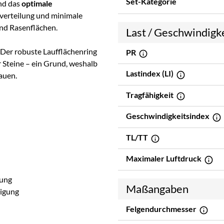
Set-Kategorie
nd das
optimale
verteilung und minimale
und Rasenflächen.
Last / Geschwindigk
 Der robuste Laufflächenring
PR
 Steine – ein Grund, weshalb
Lastindex (LI)
auen.
Tragfähigkeit
Geschwindigkeitsindex
TL/TT
Maximaler Luftdruck
lung
Maßangaben
nigung
Felgendurchmesser