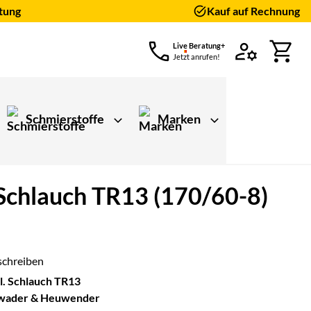
tung
Kauf auf Rechnung
Live Beratung+
Jetzt anrufen!
Schmierstoffe
Marken
 Schlauch TR13 (170/60-8)
schreiben
l. Schlauch TR13
chwader & Heuwender