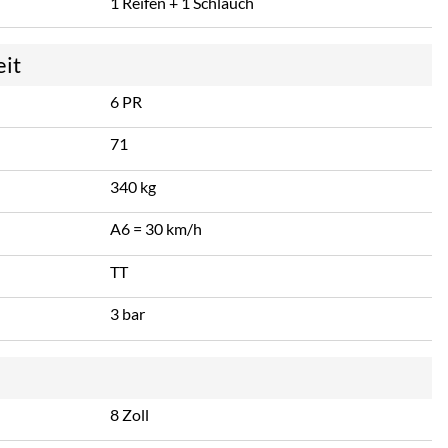
1 Reifen + 1 Schlauch
eit
6 PR
71
340 kg
A6 = 30 km/h
TT
3 bar
8 Zoll