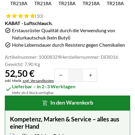
Bewertung: 5 von 5 (10 Bewertungen)
(10)
KABAT - Luftschlauch.
Erstausrüster Qualität durch die Verwendung von
Naturkautschuk (kein Butyl)
Hohe Lebensdauer durch Resistenz gegen Chemikalien
Artikelnummer: 10008329
Herstellernummer: DER016
Gewicht: 7,90 Kg
52
,
50
€
Steuerhinweis:
inkl. MwSt.
zzgl. Versandkosten
Lieferbar – in 2–3 Werktagen
Mehr als 4 Stück verfügbar
In den Warenkorb
Kompetenz, Marken & Service – alles aus
einer Hand