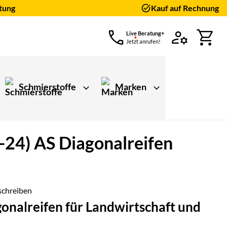
tung
Kauf auf Rechnung
Live Beratung+
Jetzt anrufen!
Schmierstoffe
Marken
24) AS Diagonalreifen
schreiben
onalreifen für Landwirtschaft und