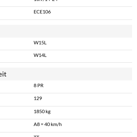
ECE106
W15L
W14L
eit
8 PR
129
1850 kg
A8 = 40 km/h