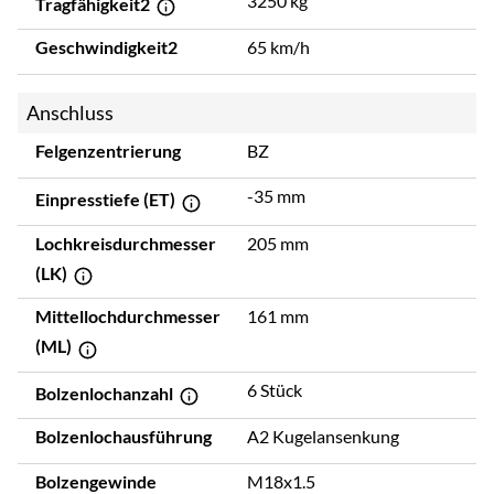
3250 kg
Tragfähigkeit2
Geschwindigkeit2
65 km/h
Anschluss
Felgenzentrierung
BZ
-35 mm
Einpresstiefe (ET)
Lochkreisdurchmesser
205 mm
(LK)
Mittellochdurchmesser
161 mm
(ML)
6 Stück
Bolzenlochanzahl
Bolzenlochausführung
A2 Kugelansenkung
Bolzengewinde
M18x1.5