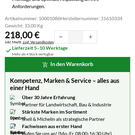
Anforderungen.
Artikelnummer: 10001086
Herstellernummer: 31610334
Gewicht: 33,00 Kg
218
,
00
€
Steuerhinweis:
inkl. MwSt.
zzgl. Versandkosten
Lieferzeit 5–10 Werktage
Mehr als 4 Stück verfügbar
In den Warenkorb
Kompetenz, Marken & Service – alles aus
einer Hand
Über 30 Jahre Erfahrung
Partner für Landwirtschaft, Bau & Industrie
Stärkste Marken im Sortiment
Shell & Michelin als strategische Partner
Fachwissen aus erster Hand
Rufen Sie uns an! (Mo.-Fr. 08:00-16:30 Uhr)