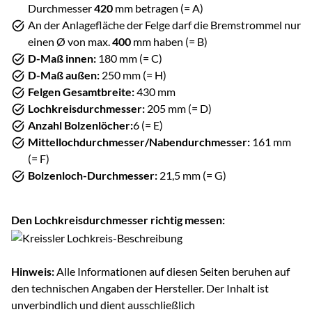
Durchmesser
420
mm betragen (= A)
An der Anlagefläche der Felge darf die Bremstrommel nur
einen Ø von max.
400
mm haben (= B)
D-Maß innen:
180 mm (= C)
D-Maß außen:
250 mm (= H)
Felgen Gesamtbreite:
430 mm
Lochkreisdurchmesser:
205 mm (= D)
Anzahl Bolzenlöcher:
6 (= E)
Mittellochdurchmesser/Nabendurchmesser:
161 mm
(= F)
Bolzenloch-Durchmesser:
21,5 mm (= G)
Den Lochkreisdurchmesser richtig messen:
Hinweis:
Alle Informationen auf diesen Seiten beruhen auf
den technischen Angaben der Hersteller. Der Inhalt ist
unverbindlich und dient ausschließlich