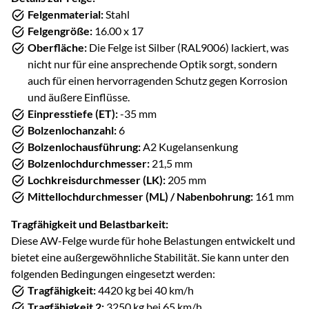
Felgenmaterial:
Stahl
Felgengröße:
16.00 x 17
Oberfläche:
Die Felge ist Silber (RAL9006) lackiert, was
nicht nur für eine ansprechende Optik sorgt, sondern
auch für einen hervorragenden Schutz gegen Korrosion
und äußere Einflüsse.
Einpresstiefe (ET):
-35 mm
Bolzenlochanzahl:
6
Bolzenlochausführung:
A2 Kugelansenkung
Bolzenlochdurchmesser:
21,5 mm
Lochkreisdurchmesser (LK):
205 mm
Mittellochdurchmesser (ML) / Nabenbohrung:
161 mm
Tragfähigkeit und Belastbarkeit:
Diese AW-Felge wurde für hohe Belastungen entwickelt und
bietet eine außergewöhnliche Stabilität. Sie kann unter den
folgenden Bedingungen eingesetzt werden:
Tragfähigkeit:
4420 kg bei 40 km/h
Tragfähigkeit 2:
3250 kg bei 65 km/h