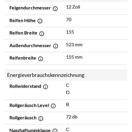
12 Zoll
Felgendurchmesser
70
Reifen Höhe
155
Reifen Breite
523 mm
Außendurchmesser
155 mm
Reifenbreite
Energieverbrauchskennzeichnung
C
Rollwiderstand
D
B
Rollgeräusch Level
72 db
Rollgeräusch
C
Nasshaftungsklasse