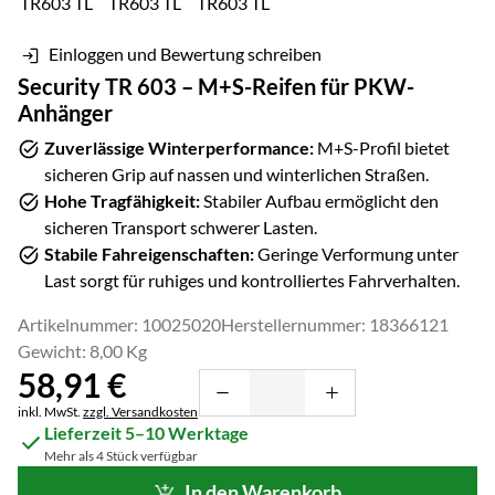
Einloggen und Bewertung schreiben
Security TR 603 – M+S-Reifen für PKW-
Anhänger
Zuverlässige Winterperformance:
M+S-Profil bietet
sicheren Grip auf nassen und winterlichen Straßen.
Hohe Tragfähigkeit:
Stabiler Aufbau ermöglicht den
sicheren Transport schwerer Lasten.
Stabile Fahreigenschaften:
Geringe Verformung unter
Last sorgt für ruhiges und kontrolliertes Fahrverhalten.
Artikelnummer: 10025020
Herstellernummer: 18366121
Gewicht: 8,00 Kg
58
,
91
€
Steuerhinweis:
inkl. MwSt.
zzgl. Versandkosten
Lieferzeit 5–10 Werktage
Mehr als 4 Stück verfügbar
In den Warenkorb