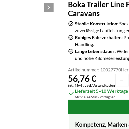
Boka Trailer Line 
Caravans
Stabile Konstruktion:
Spezi
zuverlässige Laufleistung e
Ruhiges Fahrverhalten:
Pro
Handling.
Lange Lebensdauer:
Widers
und hohe Kilometerleistung
Artikelnummer: 10027770
Her
56
,
76
€
Steuerhinweis:
inkl. MwSt.
zzgl. Versandkosten
Lieferzeit 5–10 Werktage
Mehr als 4 Stück verfügbar
Kompetenz, Marken & 