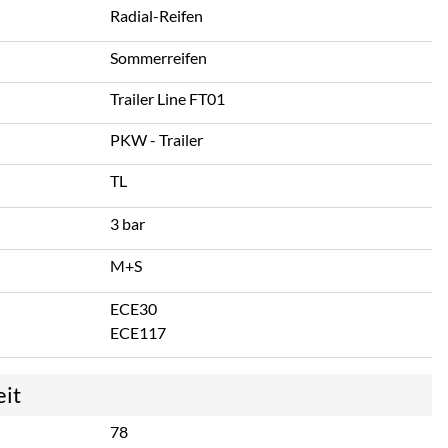
Radial-Reifen
Sommerreifen
Trailer Line FT01
PKW - Trailer
TL
3 bar
M+S
ECE30
ECE117
eit
78