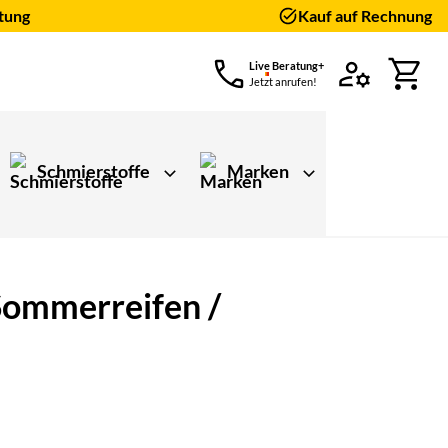
tung
Kauf auf Rechnung
Live Beratung+
Jetzt anrufen!
Schmierstoffe
Marken
 Sommerreifen /
ungen)