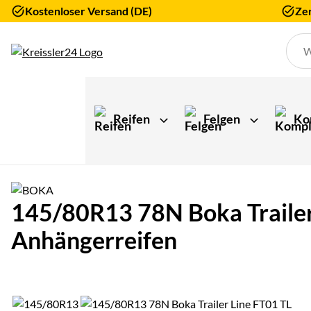
Kostenloser Versand (DE)
Zer
Zum Hauptinhalt springen
Reifen
Felgen
Ko
145/80R13 78N Boka Trailer 
Anhängerreifen
Produktgalerie