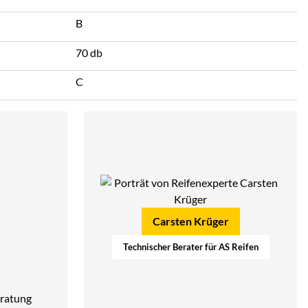
B
70 db
C
Carsten Krüger
Technischer Berater für AS Reifen
ratung