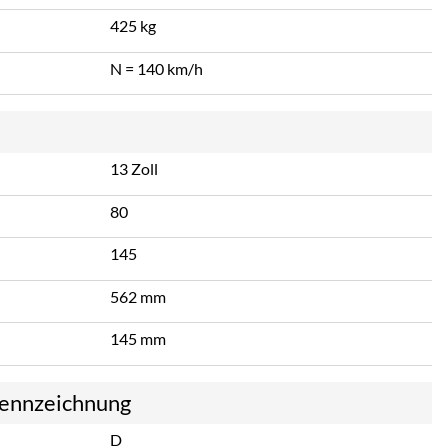
425 kg
N = 140 km/h
13 Zoll
80
145
562 mm
145 mm
kennzeichnung
D