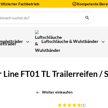
tifizierter Fachbetrieb
Kompetente Bera
mpletträder
Luftschläuche & Wulstbänder
Line FT01 TL Trailerreifen /
Weiter einkaufen
Bewertung: 5 von 5 (1 Bewert
(1)