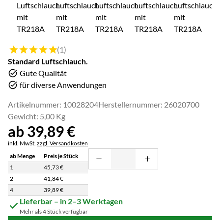
Bewertung: 5 von 5 (1 Bewertungen)
(1)
Standard Luftschlauch.
Gute Qualität
für diverse Anwendungen
Artikelnummer: 10028204
Herstellernummer: 26020700
Gewicht: 5,00 Kg
ab:
ab
39
,
89
€
Steuerhinweis:
inkl. MwSt.
zzgl. Versandkosten
ab Menge
Preis je Stück
1
45
,
73
€
2
41
,
84
€
4
39
,
89
€
Staffelpreisliste: Preise pro Stück abhängig von der Abnahmemenge
Lieferbar – in 2–3 Werktagen
Mehr als 4 Stück verfügbar