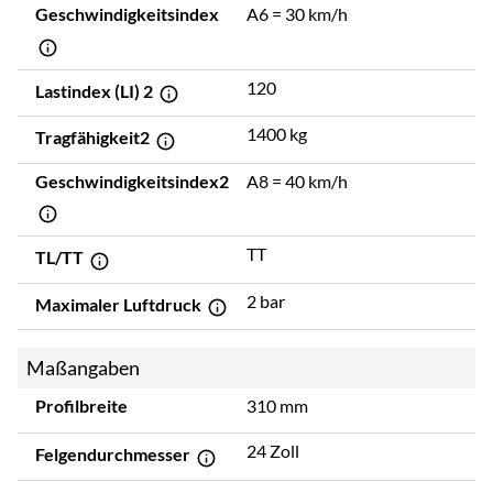
Geschwindigkeitsindex
A6 = 30 km/h
120
Lastindex (LI) 2
1400 kg
Tragfähigkeit2
Geschwindigkeitsindex2
A8 = 40 km/h
TT
TL/TT
2 bar
Maximaler Luftdruck
Maßangaben
Profilbreite
310 mm
24 Zoll
Felgendurchmesser