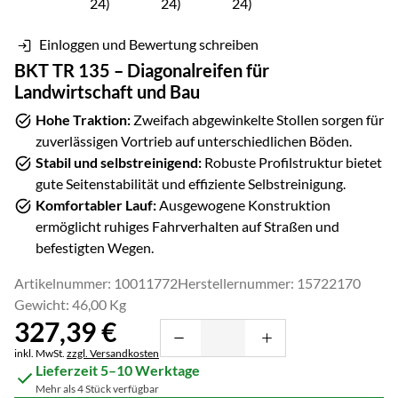
Einloggen und Bewertung schreiben
BKT TR 135 – Diagonalreifen für
Landwirtschaft und Bau
Hohe Traktion:
Zweifach abgewinkelte Stollen sorgen für
zuverlässigen Vortrieb auf unterschiedlichen Böden.
Stabil und selbstreinigend:
Robuste Profilstruktur bietet
gute Seitenstabilität und effiziente Selbstreinigung.
Komfortabler Lauf:
Ausgewogene Konstruktion
ermöglicht ruhiges Fahrverhalten auf Straßen und
befestigten Wegen.
Artikelnummer: 10011772
Herstellernummer: 15722170
Gewicht: 46,00 Kg
327
,
39
€
Steuerhinweis:
inkl. MwSt.
zzgl. Versandkosten
Lieferzeit 5–10 Werktage
Mehr als 4 Stück verfügbar