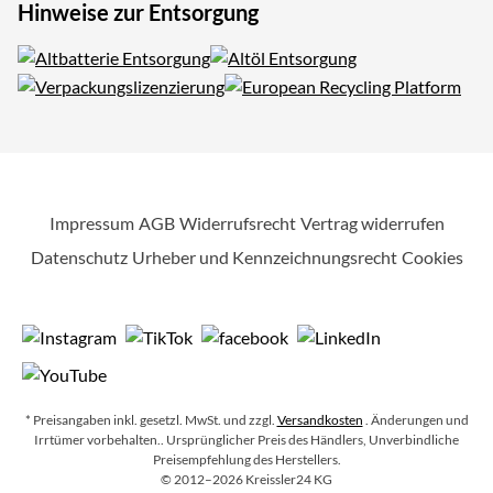
Hinweise zur Entsorgung
Impressum
AGB
Widerrufsrecht
Vertrag widerrufen
Datenschutz
Urheber und Kennzeichnungsrecht
Cookies
* Preisangaben inkl. gesetzl. MwSt. und zzgl.
Versandkosten
. Änderungen und
Irrtümer vorbehalten.
. Ursprünglicher Preis des Händlers, Unverbindliche
Preisempfehlung des Herstellers.
Copyright
©
2012–2026
Kreissler24 KG