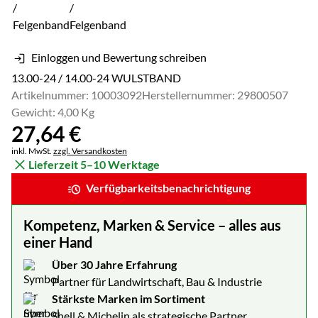
Einloggen und Bewertung schreiben
13.00-24 / 14.00-24 WULSTBAND
Artikelnummer: 10003092
Herstellernummer: 29800507
Gewicht: 4,00 Kg
27
,
64
€
Steuerhinweis:
inkl. MwSt.
zzgl. Versandkosten
Lieferzeit 5–10 Werktage
Verfügbarkeitsbenachrichtigung
Kompetenz, Marken & Service – alles aus
einer Hand
Über 30 Jahre Erfahrung
Partner für Landwirtschaft, Bau & Industrie
Stärkste Marken im Sortiment
Shell & Michelin als strategische Partner