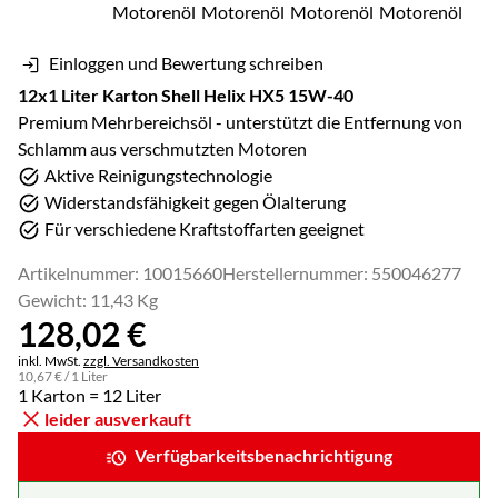
Einloggen und Bewertung schreiben
12x1 Liter Karton Shell Helix HX5 15W-40
Premium Mehrbereichsöl - unterstützt die Entfernung von
Schlamm aus verschmutzten Motoren
Aktive Reinigungstechnologie
Widerstandsfähigkeit gegen Ölalterung
Für verschiedene Kraftstoffarten geeignet
Artikelnummer: 10015660
Herstellernummer: 550046277
Gewicht: 11,43 Kg
128
,
02
€
Steuerhinweis:
inkl. MwSt.
zzgl. Versandkosten
10
,
67
€
/ 1 Liter
1 Karton = 12 Liter
leider ausverkauft
Verfügbarkeitsbenachrichtigung