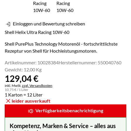
Einloggen und Bewertung schreiben
Shell Helix Ultra Racing 10W-60
Shell PurePlus Technology Motorenöl - fortschrittlichste
Rezeptur von Shell für Hochleistungsmotoren.
Artikelnummer: 10028384
Herstellernummer: 550040760
Gewicht: 12,00 Kg
129
,
04
€
Steuerhinweis:
inkl. MwSt.
zzgl. Versandkosten
10
,
75
€
/ 1 Liter
1 Karton = 12 Liter
leider ausverkauft
Verfügbarkeitsbenachrichtigung
Kompetenz, Marken & Service – alles aus