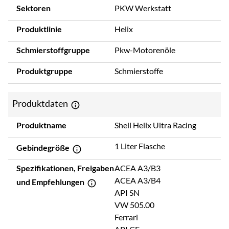
Sektoren
PKW Werkstatt
Produktlinie
Helix
Schmierstoffgruppe
Pkw-Motorenöle
Produktgruppe
Schmierstoffe
Produktdaten
Produktname
Shell Helix Ultra Racing
1 Liter Flasche
Gebindegröße
Spezifikationen, Freigaben
ACEA A3/B3
ACEA A3/B4
und Empfehlungen
API SN
VW 505.00
Ferrari