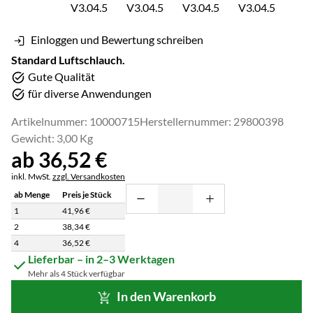
Einloggen und Bewertung schreiben
Standard Luftschlauch.
Gute Qualität
für diverse Anwendungen
Artikelnummer: 10000715
Herstellernummer: 29800398
Gewicht: 3,00 Kg
ab:
ab
36
,
52
€
Steuerhinweis:
inkl. MwSt.
zzgl. Versandkosten
ab Menge
Preis je Stück
1
41
,
96
€
2
38
,
34
€
4
36
,
52
€
Staffelpreisliste: Preise pro Stück abhängig von der Abnahmemenge
Lieferbar – in 2–3 Werktagen
Mehr als 4 Stück verfügbar
In den Warenkorb