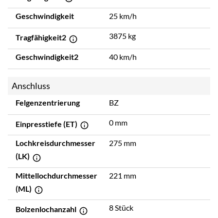
Geschwindigkeit
25 km/h
3875 kg
Tragfähigkeit2
Geschwindigkeit2
40 km/h
Anschluss
Felgenzentrierung
BZ
0 mm
Einpresstiefe (ET)
Lochkreisdurchmesser
275 mm
(LK)
Mittellochdurchmesser
221 mm
(ML)
8 Stück
Bolzenlochanzahl