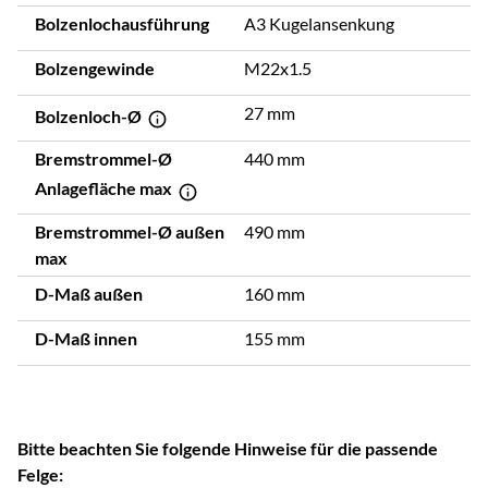
Bolzenlochausführung
A3 Kugelansenkung
Bolzengewinde
M22x1.5
27 mm
Bolzenloch-Ø
Bremstrommel-Ø
440 mm
Anlagefläche max
Bremstrommel-Ø außen
490 mm
max
D-Maß außen
160 mm
D-Maß innen
155 mm
Bitte beachten Sie folgende Hinweise für die passende
Felge: