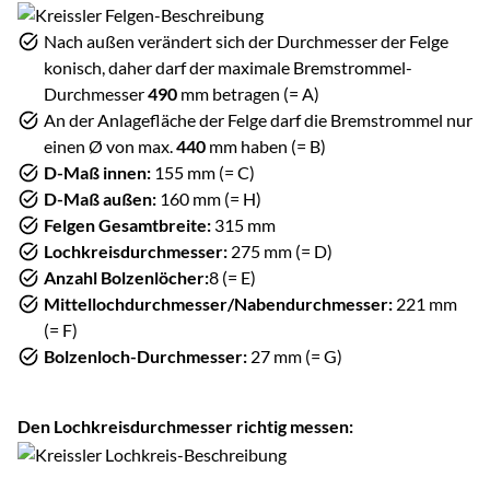
Nach außen verändert sich der Durchmesser der Felge
konisch, daher darf der maximale Bremstrommel-
Durchmesser
490
mm betragen (= A)
An der Anlagefläche der Felge darf die Bremstrommel nur
einen Ø von max.
440
mm haben (= B)
D-Maß innen:
155 mm (= C)
D-Maß außen:
160 mm (= H)
Felgen Gesamtbreite:
315 mm
Lochkreisdurchmesser:
275 mm (= D)
Anzahl Bolzenlöcher:
8 (= E)
Mittellochdurchmesser/Nabendurchmesser:
221 mm
(= F)
Bolzenloch-Durchmesser:
27 mm (= G)
Den Lochkreisdurchmesser richtig messen: