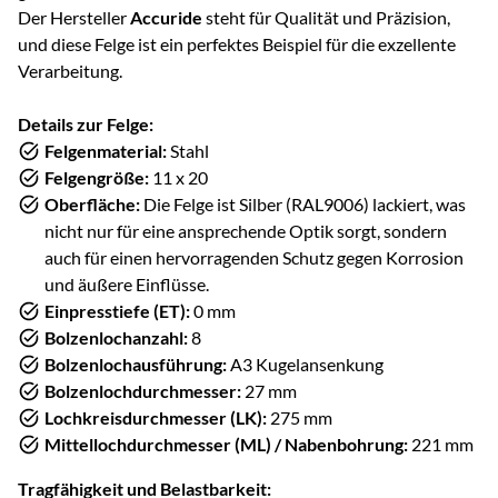
Der Hersteller
Accuride
steht für Qualität und Präzision,
und diese Felge ist ein perfektes Beispiel für die exzellente
Verarbeitung.
Details zur Felge:
Felgenmaterial:
Stahl
Felgengröße:
11 x 20
Oberfläche:
Die Felge ist Silber (RAL9006) lackiert, was
nicht nur für eine ansprechende Optik sorgt, sondern
auch für einen hervorragenden Schutz gegen Korrosion
und äußere Einflüsse.
Einpresstiefe (ET):
0 mm
Bolzenlochanzahl:
8
Bolzenlochausführung:
A3 Kugelansenkung
Bolzenlochdurchmesser:
27 mm
Lochkreisdurchmesser (LK):
275 mm
Mittellochdurchmesser (ML) / Nabenbohrung:
221 mm
Tragfähigkeit und Belastbarkeit: