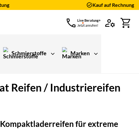
tung
Kauf auf Rechnung
Live Beratung+
Jetzt anrufen!
Schmierstoffe
Marken
Reifen / Industriereifen
ungen)
 Kompaktladerreifen für extreme