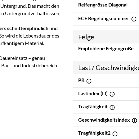
Reifengrösse Diagonal
 Untergrund. Das macht den
en Untergrundverhältnissen.
ECE Regelungsnummer
ders
schnittempfindlich
und
 So wird die Lebensdauer des
Felge
arfkantigem Material.
Empfohlene Felgengröße
 Dauereinsatz – genau
Bau- und Industriebereich.
Last / Geschwindigk
PR
Lastindex (LI)
Tragfähigkeit
Geschwindigkeitsindex
Tragfähigkeit2