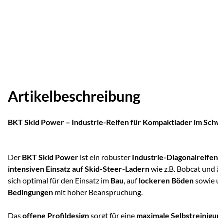
Artikelbeschreibung
BKT Skid Power – Industrie-Reifen für Kompaktlader im Sch
Der
BKT Skid Power
ist ein robuster
Industrie-Diagonalreifen
intensiven Einsatz auf Skid-Steer-Ladern
wie z.B. Bobcat und 
sich optimal für den Einsatz im
Bau
, auf
lockeren Böden
sowie 
Bedingungen
mit hoher Beanspruchung.
Das
offene Profildesign
sorgt für eine
maximale Selbstreinigu