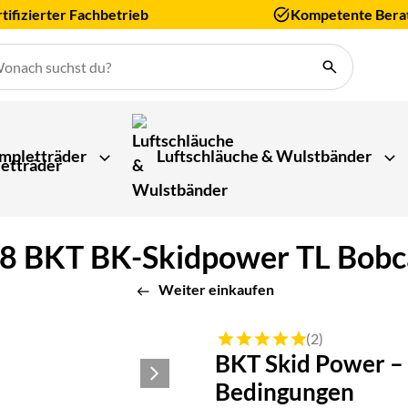
tifizierter Fachbetrieb
Kompetente Bera
mpletträder
Luftschläuche & Wulstbänder
 BKT BK-Skidpower TL Bobcat 
Weiter einkaufen
Bewertung: 5 von 5 (2 Bewert
(2)
BKT Skid Power –
Bedingungen