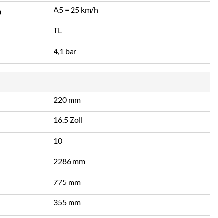
A5 = 25 km/h
TL
4,1 bar
220 mm
16.5 Zoll
10
2286 mm
775 mm
355 mm