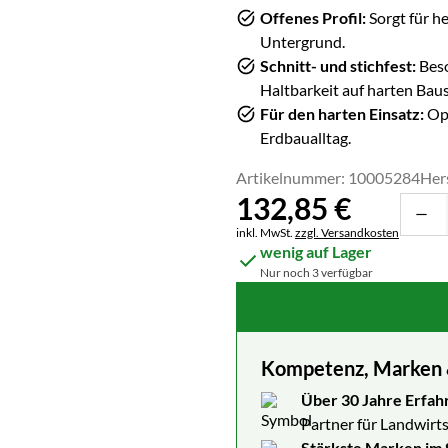
Offenes Profil:
Sorgt für h
Untergrund.
Schnitt- und stichfest:
Beso
Haltbarkeit auf harten Baus
Für den harten Einsatz:
Opt
Erdbaualltag.
Artikelnummer: 10005284
Her
132
,
85
€
Steuerhinweis:
inkl. MwSt.
zzgl. Versandkosten
wenig auf Lager
Nur noch 3 verfügbar
Kompetenz, Marken & 
Über 30 Jahre Erfah
Partner für Landwirts
Stärkste Marken im 