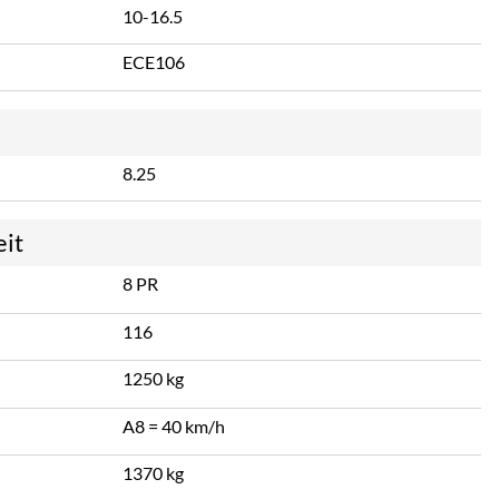
10-16.5
ECE106
8.25
eit
8 PR
116
1250 kg
A8 = 40 km/h
1370 kg