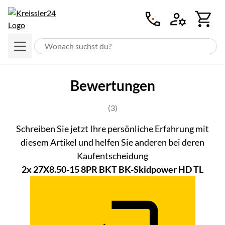
Zum Hauptinhalt springen
Bewertungen
Bewertung: 5 von 5 (3 Bewertung
(3)
Schreiben Sie jetzt Ihre persönliche Erfahrung mit
diesem Artikel und helfen Sie anderen bei deren
Kaufentscheidung
2x 27X8.50-15 8PR BKT BK-Skidpower HD TL